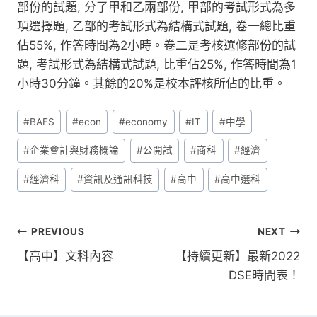
部份的試題, 分了甲和乙兩部份, 甲部的考試形式為多
項選擇題, 乙部的考試形式為結構式試題, 卷一總比重
佔55%, 作答時間為2小時。卷二是考核選修部份的試
題, 考試形式為結構式試題, 比重佔25%, 作答時間為1
小時30分鐘。其餘的20%是校本評核所佔的比重。
Post
#
BAFS
#
econ
#
economy
#
IT
#
中學
Tags:
#
企業會計與財務概論
#
公開試
#
商科
#
經濟
#
經濟科
#
資訊及通訊科技
#
高中
#
高中選科
文
PREVIOUS
NEXT
【高中】文科內容
【持續更新】最新2022
章
DSE時間表！
導